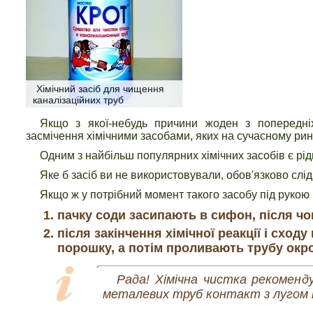
Хімічний засіб для чищення
каналізаційних труб
Якщо з якої-небудь причини жоден з попередні
засмічення хімічними засобами, яких на сучасному ринк
Одним з найбільш популярних хімічних засобів є рі
Яке б засіб ви не використовували, обов'язково слід
Якщо ж у потрібний момент такого засобу під руко
пачку соди засипають в сифон, після ч
після закінчення хімічної реакції і сход
порошку, а потім проливають трубу окр
Рада! Хімічна чистка рекоменд
металевих труб контакт з лугом 