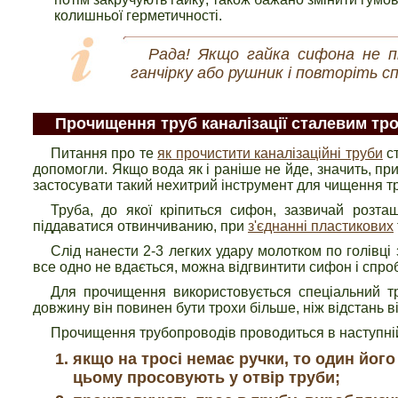
колишньої герметичності.
Рада! Якщо гайка сифона не п
ганчірку або рушник і повторіть сп
Прочищення труб каналізації сталевим тр
Питання про те
як прочистити каналізаційні труби
ст
допомогли. Якщо вода як і раніше не йде, значить, прич
застосувати такий нехитрий інструмент для чищення тр
Труба, до якої кріпиться сифон, зазвичай розта
піддаватися отвинчиванию, при
з'єднанні пластикових
Слід нанести 2-3 легких удару молотком по голівці 
все одно не вдається, можна відгвинтити сифон і спро
Для прочищення використовується спеціальний тр
довжину він повинен бути трохи більше, ніж відстань 
Прочищення трубопроводів проводиться в наступній
якщо на тросі немає ручки, то один його
цьому просовують у отвір труби;