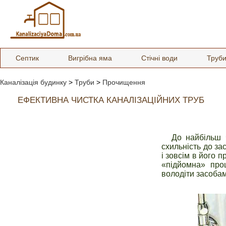
Септик
Вигрібна яма
Стічні води
Труб
Каналізація будинку
>
Труби
>
Прочищення
ЕФЕКТИВНА ЧИСТКА КАНАЛІЗАЦІЙНИХ ТРУБ
До найбільш ч
схильність до за
і зовсім в його 
«підйомна» про
володіти засобам