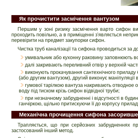
Як прочистити засмічення вантузом
Першим у зоні ризику засмічення варто сифон вип
проходить повільно, а в приміщенні з'являється неприє
перевірити на предмет закупорки сифон.
Чистка труб каналізації та сифона проводиться за 
умивальник або кухонну раковину заповнюють во
далі закривають переливний отвір у верхній част
виконують прокачування сантехнічного приладу 
(або другим вантузом), другий виконує маніпуляції 
гумової тарілкою вантуза накривають отводное о
воду під тиском крізь сифон відвідної труби;
при незначному забрудненні і відсутності в буд
ганчіркою, щільно притискуючи її до корпусу прила
Механічна прочищення сифона засоривше
Трапляється, що при серйозних забрудненнях пр
застосований інший метод.