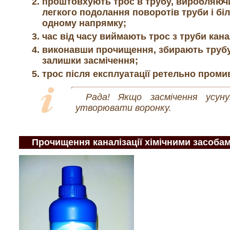
проштовхують трос в трубу, виробляючи
легкого подолання поворотів труби і б
одному напрямку;
час від часу виймають трос з труби кана
виконавши прочищення, збирають трубу 
залишки засмічення;
трос після експлуатації ретельно пром
Рада! Якщо засмічення усун
утворювати воронку.
Прочищення каналізації хімічними засоба