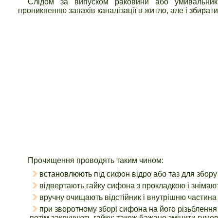
Слідом за випуском раковини або умивальник
проникненню запахів каналізації в житло, але і збирати
Прочищення проводять таким чином:
встановлюють під сифон відро або таз для збору 
відвертають гайку сифона з прокладкою і знімают
вручну очищають відстійник і внутрішню частина
при зворотному зборі сифона на його різьблення
потім закручують гайку; також бажано змінити гумов