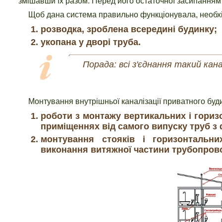
змішавши їх разом. Перед його остаточної засипанням
Щоб дана система правильно функціонувала, необхі
розводка, зроблена всередині будинку;
укопана у дворі труба.
Порада: всі з'єднання такий кан
Монтування внутрішньої каналізації приватного буд
роботи з монтажу вертикальних і гориз
приміщеннях від самого випуску труб з 
монтування стояків і горизонтальни
виконання витяжної частини трубопрово