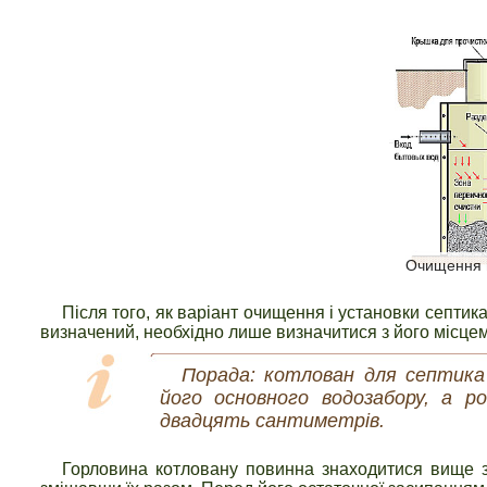
Очищення в
Після того, як варіант очищення і установки септик
визначений, необхідно лише визначитися з його місце
Порада: котлован для септика
його основного водозабору, а р
двадцять сантиметрів.
Горловина котловану повинна знаходитися вище зе