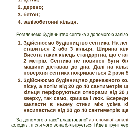
дерево;
бетон;
залізобетонні кільця.
Розглянемо будівництво септика з допомогою залізо
Здійснюємо будівництво септика. На ле
ставиться 2 або 3 кільця. Ширина кіл
Висота таких кілець стандартна, що стан
2 метрів. Септика не повинен бути бі
машини діставав до дна. Далі на кіль
поверхня септика покривається 2 рази б
Здійснюємо будівництво дренажного кол
піску, а потім від 20 до 40 сантиметрів
кільця перфоруються отворами від 30 до
зверху, так само, кришка і люк. Всеред
закласти в ньому стики між усіма к
насипається від 20 до 40 сантиметрів щ
За допомогою такої влаштованої
автономної каналі
колодязі, після чого вона фільтрується і йде в грунт че