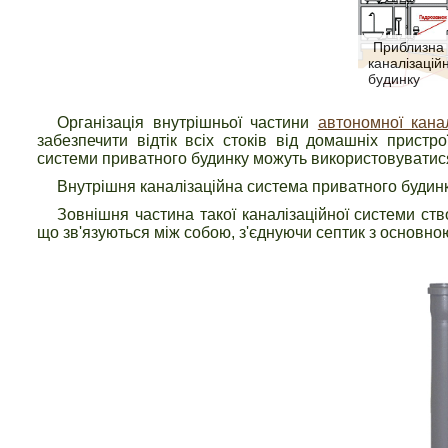
Приблизна 
каналізацій
будинку
Організація внутрішньої частини
автономної канал
забезпечити відтік всіх стоків від домашніх пристр
системи приватного будинку можуть використовуватися 
Внутрішня каналізаційна система приватного будинку
Зовнішня частина такої каналізаційної системи ств
що зв'язуються між собою, з'єднуючи септик з основно