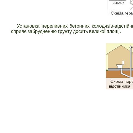
Схема герм
Установка переливних бетонних колодязів-відстійни
сприяє забрудненню грунту досить великої площі.
Схема пере
відстійника