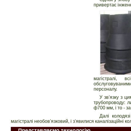
привертає інженер
магістралі, 
обслуговуваними
персоналу.
У зв'язку з ц
трубопроводу: л
ф700 мм, і то - 
Далі колодяз
магістралі необов'язковий, і з'явилися каналізаційні к
Представляємо технологію