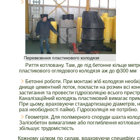
Перевезення пластикового колодязя
Риття котловану. Там, де під бетонне кільце мет
пластикового оглядового колодязя аж до ф300 мм
Бетонні роботи. При монтажі ж\б колодязя необхі
днище цементний лоток, покласти на розчин всі кон
застигання та провести гідроізоляцію всього прист
Каналізаційний колодязь пластиковий вимагає прим
При цьому, враховуючи стандартизацію діаметрів, н
разі необхідності пайки). Гідроізоляція не потрібно.
Геометрія. Для полімерного споруди шахта колод
Залізобетон вимагатиме або поглиблення котловану,
збільшує трудомісткість
Кожному цілком по силам, враховуючи специфіку св