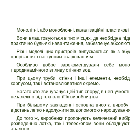
Монолітні, або моноблочні, каналізаційні пластикові 
Вони влаштовуються в тих місцях, де необхідна під
практично будь-які навантаження, забезпечує абсолютну
Різні моделі цих пристроїв випускаються як з вбу
прорізання з наступним зварюванням.
Особливо добре зарекомендували себе монол
гідродинамічного впливу стічних вод.
При цьому труби, стінки і інші елементи, необхі
корпусом, так і встановлюватися окремо.
Багато хто звинувачує цей тип споруд в негнучкості
незалежно від технології їх виробництва.
При більшому закладенні основна висота виробу 
відстань легко надолужити за допомогою нарощування
До того ж, виробники пропонують величезний вибір ти
розведенню лотка, так і телескопом вони обладнуют
аналогів.