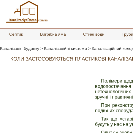
Септик
Вигрібна яма
Стічні води
Труб
Каналізація будинку
>
Каналізаційні системи
>
Каналізаційний коло
КОЛИ ЗАСТОСОВУЮТЬСЯ ПЛАСТИКОВІ КАНАЛІЗА
Полімери щодн
водопостачанн
нетехнологічних 
зручні і практичні
При реконстру
подібних споруда
Так що «стар
будуть у нас на у
Однак у знову