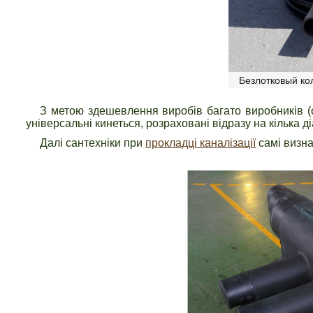
Безлотковый ко
З метою здешевлення виробів багато виробників (о
універсальні кинеться, розраховані відразу на кілька ді
Далі сантехніки при
прокладці каналізації
самі визна