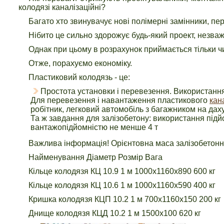
колодязі каналізаційні?
Багато хто звинувачує нові полімерні замінники, пер
Нібито це сильно здорожує будь-який проект, незважа
Однак при цьому в розрахунок приймається тільки чис
Отже, порахуємо економіку.
Пластиковий колодязь - це:
Простота установки і перевезення. Використання
Для перевезення і навантаження пластикового
кан
робітник, легковий автомобіль з багажником на даху
Та ж завдання для залізобетону: використання підй
вантажопідйомністю не менше 4 т
Важлива інформація! Орієнтовна маса залізобетонн
Найменування Діаметр Розмір Вага
Кільце колодязя КЦ 10.9 1 м 1000х1160х890 600 кг
Кільце колодязя КЦ 10.6 1 м 1000х1160х590 400 кг
Кришка колодязя КЦП 10.2 1 м 700х1160х150 200 кг
Днище колодязя КЦД 10.2 1 м 1500х100 620 кг