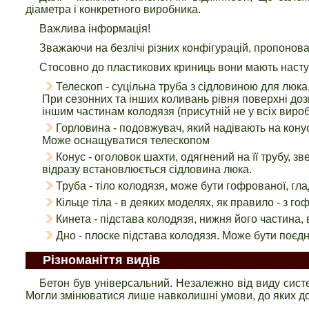
діаметра і конкретного виробника.
Важлива інформація!
Зважаючи на безлічі різних конфігурацій, пропонова
Стосовно до пластикових криниць вони мають наступ
Телескоп - суцільна труба з сідловиною для люк
При сезонних та інших коливань рівня поверхні до
іншим частинам колодязя (присутній не у всіх вироб
Горловина - подовжувач, який надівають на кону
Може оснащуватися телескопом
Конус - оголовок шахти, одягнений на її трубу, з
відразу встановлюється сідловина люка.
Труба - тіло колодязя, може бути гофрованої, гла
Кільце тіла - в деяких моделях, як правило - з г
Кинета - підстава колодязя, нижня його частина,
Дно - плоске підстава колодязя. Може бути поєдн
Різноманіття видів
Бетон був універсальний. Незалежно від виду сис
Могли змінюватися лише навколишні умови, до яких д