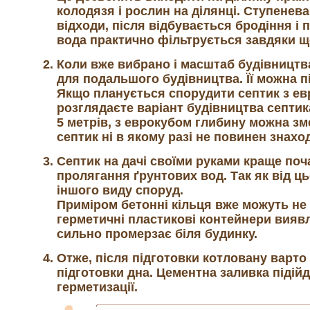
колодязя і рослин на ділянці. Ступенев
відходи, після відбувається бродіння і 
вода практично фільтрується завдяки щ
Коли вже вибрано і масштаб будівництв
для подальшого будівництва. Її можна п
Якщо планується спорудити септик з евр
розглядаєте варіант будівництва септик
5 метрів, з еврокубом глибину можна зм
септик ні в якому разі не повинен знах
Септик на дачі своїми руками краще по
пролягання ґрунтових вод. Так як від ц
іншого виду споруд.
Приміром бетонні кільця вже можуть не 
герметичні пластикові контейнери виявля
сильно промерзає біля будинку.
Отже, після підготовки котловану варто
підготовки дна. Цементна заливка підійд
герметизації.