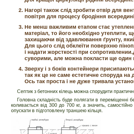
Нагорі також слід зробити отвір для ве
повітря для процесу бродіння всередин
Не менш важливим етапом стає утепленн
матеріал, то його необхідно утеплити, що
захищаючи від здавлювання ґрунту, яки
Для цього слід обклеїти поверхню піноп
і надати жорсткості при сопротивлении
суворими, але можна покласти ще один ш
Зверху і з боків контейнери присипають
так як це не саме естетичне споруда на д
Ось так проста і не дуже тривала устано
Септик з бетонних кілець можна спорудити практично
Головна складність буде полягати в переміщенні бет
коливається від 300 до 700 кг, а значить, самостійно
опускати в підготовлену траншею кільця.