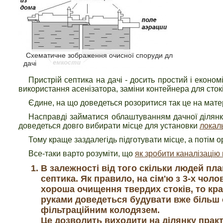
Схематичне зображення очисної споруди для
дачі
Пристрій септика на дачі - досить простий і економ
використання асенізатора, заміни контейнера для стокі
Єдине, на що доведеться розоритися так це на мате
Насправді займатися облаштуванням дачної ділянк
доведеться довго вибирати місце для установки
локаль
Тому краще заздалегідь підготувати місце, а потім 
Все-таки варто розуміти, що
як зробити каналізацію 
В залежності від того скільки людей пл
септика. Як правило, на сім'ю з 3-х чол
хороша очищення твердих стоків, то кра
руками доведеться будувати вже більш с
фільтраційним колодязем.
Це дозволить виходити на ділянку прак