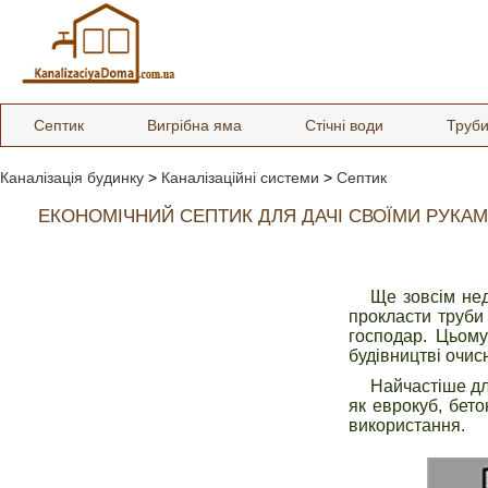
Септик
Вигрібна яма
Стічні води
Труб
Каналізація будинку
>
Каналізаційні системи
>
Септик
ЕКОНОМІЧНИЙ СЕПТИК ДЛЯ ДАЧІ СВОЇМИ РУКА
Ще зовсім нед
прокласти труби
господар. Цьому
будівництві очис
Найчастіше д
як еврокуб, бето
використання.