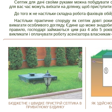
Септик для дачі своїми руками можна побудувати са
для вас час можуть виїхати на ділянку, щоб приступити
До того ж не настільки складна робота фахівців обій
Настільки практичне споруду як септик довгі рок
вимагати особливого догляду. Єдине що може знадобити
правило, господарі займаються цим раз 4 або 5 рокі
викликати і оплачувати роботу асенізатора власникам с
БЮДЖЕТНЕ І ШВИДКЕ ПРИСТРІЙ СЕПТИКА В
ЯК ЗДІЙСНЮ
ПРИВАТНОМУ БУДИНКУ
В