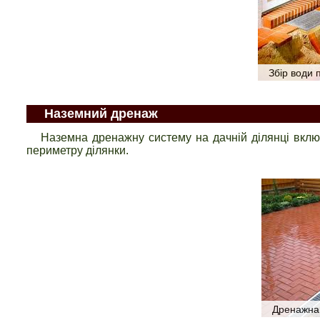
Збір води 
Наземний дренаж
Наземна дренажну систему на дачній ділянці включ
периметру ділянки.
Дренажна 