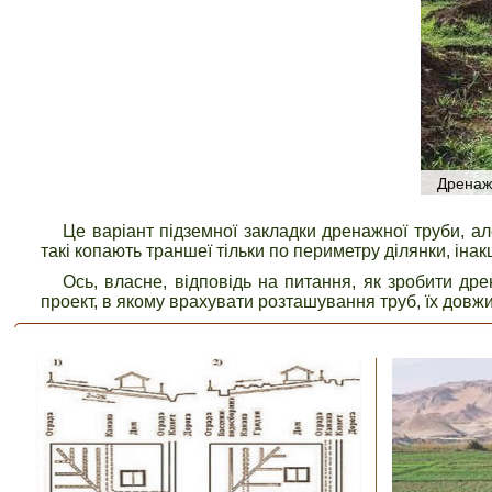
Дренаж
Це варіант підземної закладки дренажної труби, а
такі копають траншеї тільки по периметру ділянки, інак
Ось, власне, відповідь на питання, як зробити др
проект, в якому врахувати розташування труб, їх довж