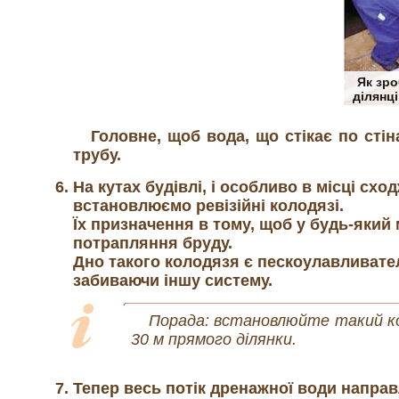
Як зро
ділянці
Головне, щоб вода, що стікає по сті
трубу.
На кутах будівлі, і особливо в місці сх
встановлюємо ревізійні колодязі.
Їх призначення в тому, щоб у будь-який
потрапляння бруду.
Дно такого колодязя є пескоулавливател
забиваючи іншу систему.
Порада: встановлюйте такий кол
30 м прямого ділянки.
Тепер весь потік дренажної води напра