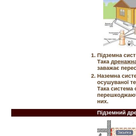
Підземна сист
Така
дренажна
заважає перес
Наземна систе
осушуваної те
Така система 
перешкоджают
них.
Підземний др