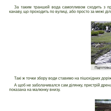
За таким траншей вода самопливом сходить з при
канаву, що проходить по вулиці, або просто за межі діл
Підготовк
Такі ж точки збору води ставимо на пішохідних доріж
А щоб не заболачивался сам ділянку, пристрій дрена
показана на малюнку внизу.