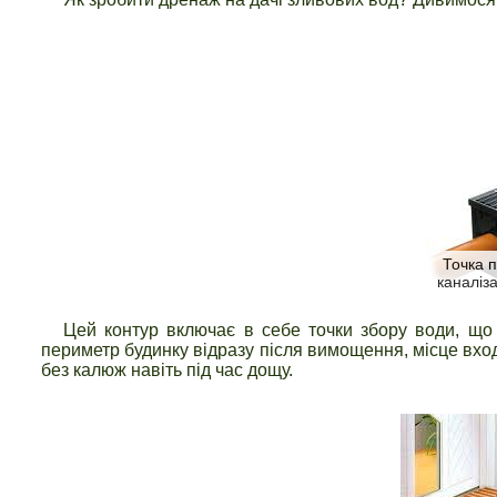
Точка п
каналіза
Цей контур включає в себе точки збору води, що ст
периметр будинку відразу після вимощення, місце входу
без калюж навіть під час дощу.