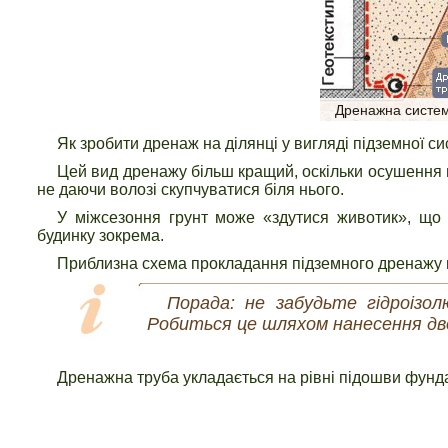
Дренажна систе
Як зробити дренаж на ділянці у вигляді підземної с
Цей вид дренажу більш кращий, оскільки осушення г
не даючи волозі скупчуватися біля нього.
У міжсезоння грунт може «здутися животик», що 
будинку зокрема.
Приблизна схема прокладання підземного дренажу 
Порада: не забудьте гідроізо
Робиться це шляхом нанесення дво
Дренажна труба укладається на рівні підошви фунд