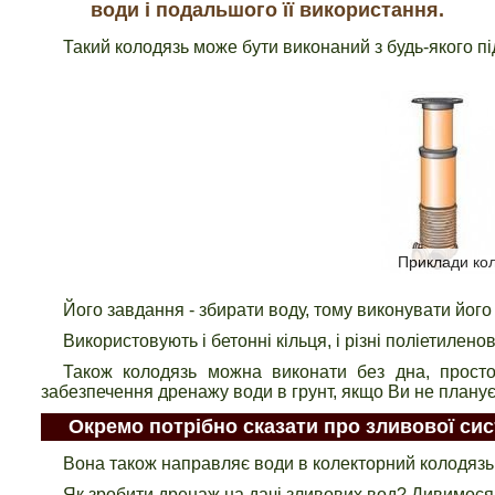
води і подальшого її використання.
Такий колодязь може бути виконаний з будь-якого пі
Приклади кол
Його завдання - збирати воду, тому виконувати його п
Використовують і бетонні кільця, і різні поліетиленов
Також колодязь можна виконати без дна, просто 
забезпечення дренажу води в грунт, якщо Ви не планує
Окремо потрібно сказати про зливової сис
Вона також направляє води в колекторний колодязь, 
Як зробити дренаж на дачі зливових вод? Дивимос