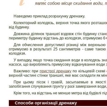
являє собою місце скидання води, 
Наведемо приклад розрахунку дренажу.
Колекторний колодязь, верхня точка якого розташов
від будинку.
Довжина ділянок траншеї вздовж стін будинку стано
периметру будинку відстань до колодязя, отримуємо 6
Для обчислення допустимої різниці між верхньою 
отримуємо в результаті 25 сантиметрів - саме такою
колодязя.
У випадку, якщо точка скидання води в колодязь зн
насоси, що виробляють примусову відкачування води 
Важливо: при
пристрої дренажу
по кільцевій схемі
верхній частині стінки траншеї, яке має складати як мі
При цьому пісок і гравій, засыпаемые в якості
запобігання спучування грунту у разі замерзання води
Крім того, на відстань не менше метра від будівлі
Способи організації дренажу