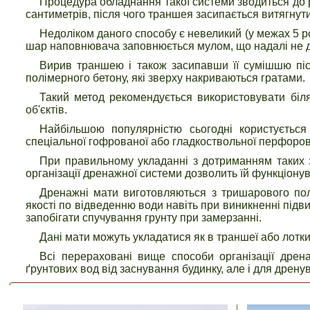
Процедура обладнання такої системи зводиться до 
сантиметрів, після чого траншея засипається витягнути
Недоліком даного способу є невеликий (у межах 5 ро
шар наповнювача заповнюється мулом, що надалі не д
Вирив траншею і також засипавши її сумішшю піск
полімерного бетону, які зверху накриваються гратами.
Такий метод рекомендується використовувати біля 
об'єктів.
Найбільшою популярністю сьогодні користуєтьс
спеціальної гофрованої або гладкоствольної перфоров
При правильному укладанні з дотриманням таких з
організації дренажної системи дозволить їй функціонув
Дренажні мати виготовляються з тришарового полі
якості по відведенню води навіть при виникненні підви
запобігати спучування грунту при замерзанні.
Дані мати можуть укладатися як в траншеї або лотки
Всі перераховані вище способи організації дрен
ґрунтових вод від заснування будинку, але і для дрену