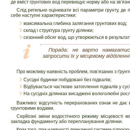
де вміст грунтових вод перевищує норму або на зв'язн
Слід ретельно оцінювати всі параметри грунту, де
себе наступні характеристики:
максимальна глибина залягання грунтових вод;
склад і структура грунту ділянки;
сезонний обсяг вод, що утворюються в результаті
Порада: не варто намагатис
запросити їх у місцевому відділенні
Про можливу наявність проблем, пов'язаних з ґрунт
Сусідні будинки побудовані без підвалів;
Відбувається часткове затоплення підвалів у сусі
На сусідніх ділянках висаджені вологолюбні рослини
Важливо: відсутність перерахованих ознак не дає в
грунтовими водами.
Серйозні зміни водостічного режиму місцевості мо
закладка фундаменту або перепланування ділянки.
Крім того, при наявності дренажної системи гідроі