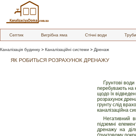
Септик
Вигрібна яма
Стічні води
Труб
Каналізація будинку
>
Каналізаційні системи
>
Дренаж
ЯК РОБИТЬСЯ РОЗРАХУНОК ДРЕНАЖУ
Ґрунтові води 
перебувають на н
щодо їх відведен
розрахунок дрена
грунту слід врах
каналізаційна си
Негативний в
підземні елемен
дренажу на діл
ґрунтовому покри