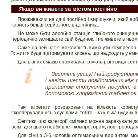
Якщо ви живете за містом постійно
Проживаючи на дачі постійно і вирішуючи, який виб
користь більш серйозного відстійника.
Це може бути аеробна станція глибокого очищення
періодично залишаєте свій будинок, і не живете в ньом
Саме на цей час є можливість вимкнути компресор, що
їх життя буде підтримувати кисень, що надходить у ємн
Для різних смаків споживача існують різні види сеп
Зверніть увагу! Найпродуктивні
і навіть шести повідомлених між с
принципом сполучених посудин, а
допомогою хлорвмісних таблеток.
Такі агрегати розраховані на кількість корис
скооперувавшись з сусідами, тобто - на кілька будинків
Септики цієї категорії сміливо можна зарахувати д
всім, для цього необхідне - компресором, повітровода
Для сім'ї з 3-6 чоловік оптимальним варіантом мо