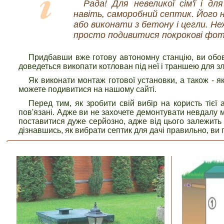
Рада! Для невеликої сім'ї і дл
навіть, саморобний септик. Його н
або виконати з бетону і цегли. Не
просто подивитися покрокові фото,
Придбавши вже готову автономну станцію, ви обов'
доведеться викопати котлован під неї і траншею для зл
Як виконати монтаж готової установки, а також - я
можете подивитися на нашому сайті.
Перед тим, як зробити свій вибір на користь тієї
пов'язані. Адже ви не захочете демонтувати невдалу м
поставитися дуже серйозно, адже від цього залежить 
дізнавшись, як вибрати септик для дачі правильно, ви 