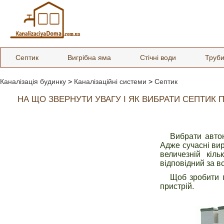
Септик
Вигрібна яма
Стічні води
Труб
Каналізація будинку
>
Каналізаційні системи
>
Септик
НА ЩО ЗВЕРНУТИ УВАГУ І ЯК ВИБРАТИ СЕПТИК
Вибрати автон
Адже сучасні вир
величезній кіл
відповідний за в
Щоб зробити п
пристрій.