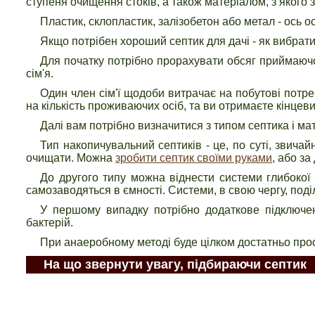
ступеня очищення стоків, а також матеріалом, з якого 
Пластик, склопластик, залізобетон або метал - ось о
Якщо потрібен хороший септик для дачі - як вибрат
Для початку потрібно прорахувати обсяг приймаючо
сім'я.
Один член сім'ї щодоби витрачає на побутові потр
на кількість проживаючих осіб, та ви отримаєте кінцеви
Далі вам потрібно визначитися з типом септика і мат
Тип накопичувальний септиків - це, по суті, звича
очищати. Можна
зробити септик своїми руками
, або за
До другого типу можна віднести системи глибокої б
самозаводяться в ємності. Системи, в свою чергу, по
У першому випадку потрібно додаткове підключен
бактерій.
При анаеробному методі буде цілком достатньо прос
На що звернути увагу, підбираючи септик