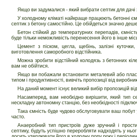
Якщо ви задумалися - який вибрати септик для дачі 
У холодному кліматі найкраще працюють бетонні ємн
септик з бетону самостійно. Це обійдеться значно деш
Бетон стійкий до температурних перепадів, ємність
буде тільки неможливість перенесення його в інше місц
Цемент з піском, цегла, щебінь, залізні куточки
виготовлення саморобного відстійника.
Можна зробити відстійний колодязь з бетонних кіл
вам не обійтися.
Якщо ви побажали встановити металевий або пласти
типом і продуктивності, вивчіть пропозиції від виробник
На даний момент існує великий вибір пропозицій від 
Насамперед, вам необхідно вирішити, який тип с
нескладну автономну станцію, без необхідності підкл
Така ємність буде чудово обслуговувати ваш побут у
часто.
Анаеробний тип пристроїв дуже зручний і прости
септику, будуть успішно переробляти надходять у ньо
досить утеплювати його в холодну пору року і періоди