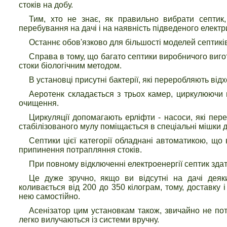
стоків на добу.
Тим, хто не знає, як правильно вибрати септик,
перебування на дачі і на наявність підведеного електр
Останнє обов'язково для більшості моделей септикі
Справа в тому, що багато септики виробничого виг
стоки біологічним методом.
В установці присутні бактерії, які переробляють від
Аеротенк складається з трьох камер, циркулюючи 
очищення.
Циркуляції допомагають ерліфти - насоси, які пер
стабілізованого мулу поміщається в спеціальні мішки
Септики цієї категорії обладнані автоматикою, щ
припинення потрапляння стоків.
При повному відключенні електроенергії септик зд
Це дуже зручно, якщо ви відсутні на дачі деяки
коливається від 200 до 350 кілограм, тому, доставку
нею самостійно.
Асенізатор цим установкам також, звичайно не по
легко вилучаються із системи вручну.