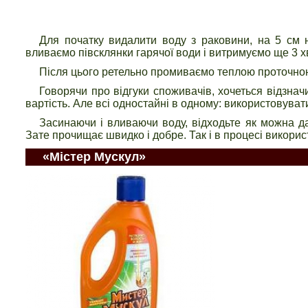
Для початку видалити воду з раковини, на 5 см н
вливаємо півсклянки гарячої води і витримуємо ще 3 х
Після цього ретельно промиваємо теплою проточною 
Говорячи про відгуки споживачів, хочеться відзна
вартість. Але всі одностайні в одному: використовува
Засинаючи і вливаючи воду, відходьте як можна да
Зате прочищає швидко і добре. Так і в процесі викори
«Містер Мускул»