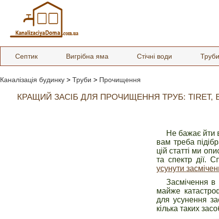
Септик
Вигрібна яма
Стічні води
Труб
Каналізація будинку
>
Труби
>
Прочищення
КРАЩИЙ ЗАСІБ ДЛЯ ПРОЧИЩЕННЯ ТРУБ: TIRET, B
Не бажає йти в
вам треба підібр
цій статті ми оп
та спектр дії. 
усунути засмічен
Засмічення в 
майже катастроф
для усунення за
кілька таких засоб