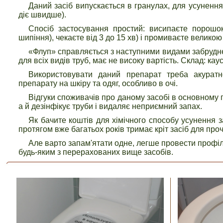
Даний засіб випускається в гранулах, для усуненн
діє швидше).
Спосіб застосування простий: висипаєте порошок
шипіння), чекаєте від 3 до 15 хв) і промиваєте великою 
«Флуп» справляється з наступними видами забруднень
для всіх видів труб, має не високу вартість. Склад: ка
Використовувати даний препарат треба акуратн
препарату на шкіру та одяг, особливо в очі.
Відгуки споживачів про даному засобі в основному п
а й дезінфікує труби і видаляє неприємний запах.
Як бачите коштів для хімічного способу усунення 
протягом вже багатьох років тримає кріт засіб для про
Але варто запам'ятати одне, легше провести профіла
будь-яким з перерахованих вище засобів.