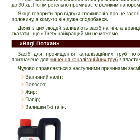
до 30 хв. Потім ретельно промиваєте великим напором в
Якщо говорити про відгуки споживачів про це засобі
половину, а кому-то він дуже сподобався.
Деякі з цих людей заливають засіб на ніч, а вранц
сказати , що «Tiret» найкращий ми не можемо.
«Bagi Потхан»
Засіб для прочищення каналізаційних труб потх
призначене для
чищення каналізаційних труб
з пластик
Чудово справляється з наступними причинами засм
Вапняний наліт;
Волосся;
Жир;
Папір;
Залишки їжі та ін.