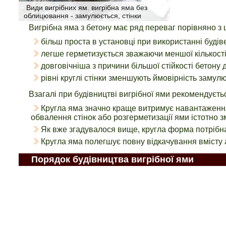
Види вигрібних ям. вигрібна яма без
облицювання - замулюється, стінки
Вигрібна яма з бетону має ряд переваг порівняно з
більш проста в установці при використанні будів
легше герметизується зважаючи меншої кількості 
довговічніша з причини більшої стійкості бетону 
рівні круглі стінки зменшують ймовірність замулю
Взагалі при будівництві вигрібної ями рекомендуєть
Кругла яма значно краще витримує навантаження 
обвалення стінок або розгерметизації ями істотно 
Як вже згадувалося вище, кругла форма потрібна
Кругла яма полегшує повну відкачування вмісту
Порядок будівництва вигрібної ями