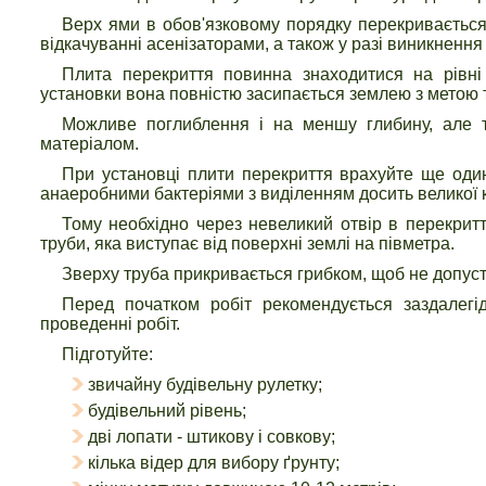
Верх ями в обов'язковому порядку перекривається
відкачуванні асенізаторами, а також у разі виникнення
Плита перекриття повинна знаходитися на рівні 
установки вона повністю засипається землею з метою те
Можливе поглиблення і на меншу глибину, але т
матеріалом.
При установці плити перекриття врахуйте ще один 
анаеробними бактеріями з виділенням досить великої кіл
Тому необхідно через невеликий отвір в перекритт
труби, яка виступає від поверхні землі на півметра.
Зверху труба прикривається грибком, щоб не допуст
Перед початком робіт рекомендується заздалегід
проведенні робіт.
Підготуйте:
звичайну будівельну рулетку;
будівельний рівень;
дві лопати - штикову і совкову;
кілька відер для вибору ґрунту;