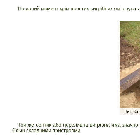
На даний момент крім простих вигрібних ям існують
Вигріб
Той же септик або переливна вигрібна яма значно
більш складними пристроями.