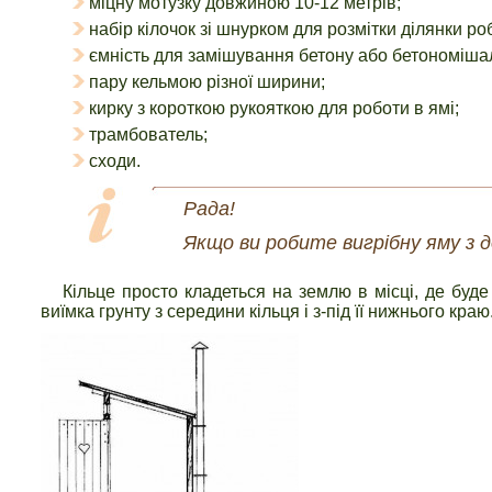
міцну мотузку довжиною 10-12 метрів;
набір кілочок зі шнурком для розмітки ділянки ро
ємність для замішування бетону або бетономіша
пару кельмою різної ширини;
кирку з короткою рукояткою для роботи в ямі;
трамбователь;
сходи.
Рада!
Якщо ви робите вигрібну яму з д
Кільце просто кладеться на землю в місці, де буд
виїмка грунту з середини кільця і з-під її нижнього кра