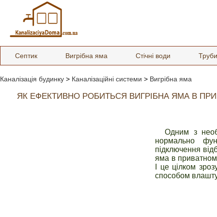
Септик
Вигрібна яма
Стічні води
Труб
Каналізація будинку
>
Каналізаційні системи
>
Вигрібна яма
ЯК ЕФЕКТИВНО РОБИТЬСЯ ВИГРІБНА ЯМА В ПР
Одним з необ
нормально фун
підключення відб
яма в приватном
І це цілком зро
способом влаштув