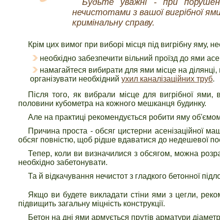
Будьте уважні - при порушен
нечистотами з вашої вигрібної ям
кримінальну справу.
Крім цих вимог при виборі місця під вигрібну яму, н
необхідно забезпечити вільний проїзд до ями асе
намагайтеся вибирати для ями місце на ділянці,
організувати необхідний
ухил каналізаційних труб
.
Після того, як вибрали місце для вигрібної ями,
половини кубометра на кожного мешканця будинку.
Але на практиці рекомендується робити яму об'ємом
Причина проста - обсяг цистерни асенізаційної ма
обсяг повністю, щоб рідше вдаватися до недешевої по
Тепер, коли ви визначилися з обсягом, можна розра
необхідно забетонувати.
Та й відкачування нечистот з гладкого бетонної під
Якщо ви будете викладати стіни ями з цегли, реко
підвищить загальну міцність конструкції.
Бетон на дні ями армується прутів арматури діаметр