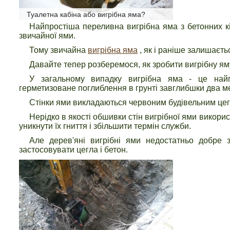
Туалетна кабіна або вигрібна яма?
Найпростіша переливна вигрібна яма з бетонних кі
звичайної ями.
Тому звичайна
вигрібна яма
, як і раніше залишаєт
Давайте тепер розберемося, як зробити вигрібну ям
У загальному випадку вигрібна яма - це най
герметизоване поглиблення в грунті завглибшки два ме
Стінки ями викладаються червоним будівельним цег
Нерідко в якості обшивки стін вигрібної ями викор
уникнути їх гниття і збільшити термін служби.
Але дерев'яні вигрібні ями недостатньо добре 
застосовувати цегла і бетон.