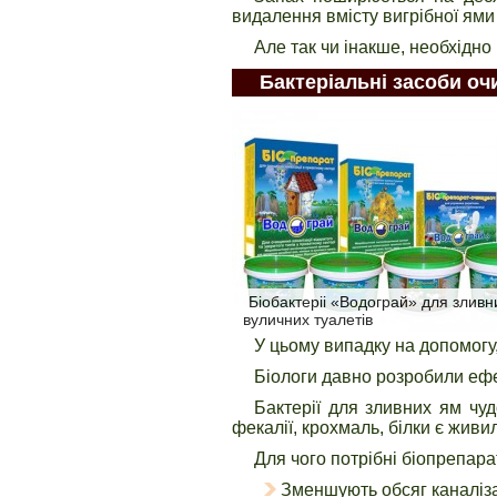
видалення вмісту вигрібної ями
Але так чи інакше, необхідно
Бактеріальні засоби о
Біобактеріі «Водограй» для зливн
вуличних туалетів
У цьому випадку на допомогу,
Біологи давно розробили ефе
Бактерії для зливних ям чу
фекалії, крохмаль, білки є жив
Для чого потрібні біопрепар
Зменшують обсяг каналіза