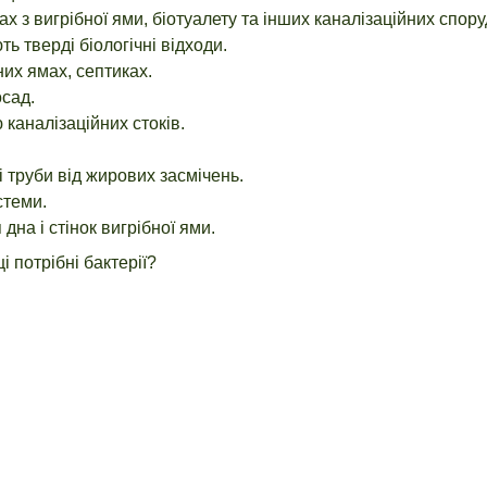
 з вигрібної ями, біотуалету та інших каналізаційних спору
ь тверді біологічні відходи.
них ямах, септиках.
сад.
каналізаційних стоків.
 труби від жирових засмічень.
стеми.
на і стінок вигрібної ями.
і потрібні бактерії?