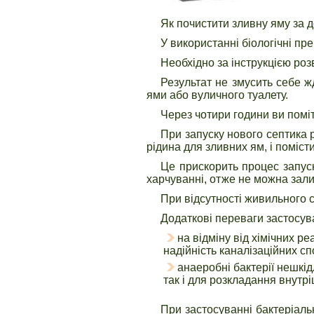
Як почистити зливну яму за 
У використанні біологічні пр
Необхідно за інструкцією розв
Результат не змусить себе ж
ями або вуличного туалету.
Через чотири години ви помі
При запуску нового септика р
рідина для зливних ям, і помістит
Це прискорить процес запуск
харчуванні, отже не можна зали
При відсутності живильного с
Додаткові переваги застосув
на відміну від хімічних р
надійність каналізаційних сп
анаеробні бактерії нешкі
так і для розкладання внутр
При застосуванні бактеріал