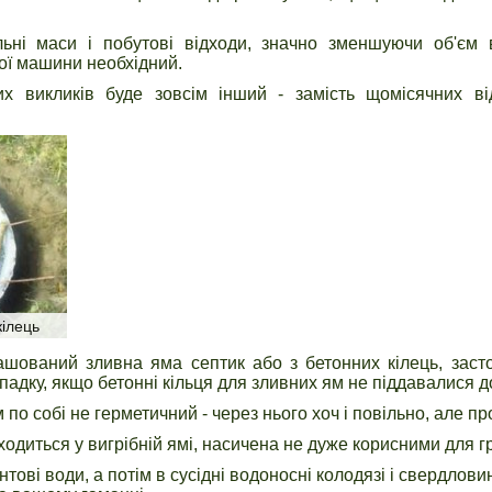
льні маси і побутові відходи, значно зменшуючи об'єм 
ої машини необхідний.
цих викликів буде зовсім інший - замість щомісячних в
кілець
ашований зливна яма септик або з бетонних кілець, заст
адку, якщо бетонні кільця для зливних ям не піддавалися до
 по собі не герметичний - через нього хоч і повільно, але пр
ходиться у вигрібній ямі, насичена не дуже корисними для г
тові води, а потім в сусідні водоносні колодязі і свердлов