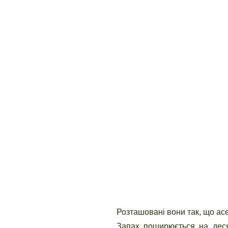
Розташовані вони так, що асе
Запах поширюється на деся