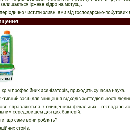
 залишається іржаве відро на мотузці.
 періодично чистити зливні ями від господарсько-побутових в
чищення
их ям і
 крім професійних асенізаторів, приходить сучасна наука.
ктивний засіб для знищення відходів життєдіяльності люди
дово справляються з очищенням фекальних і господарсько-
ильним середовищем для цих бактерій.
ати, що саме вони роблять?
ційних стоків.