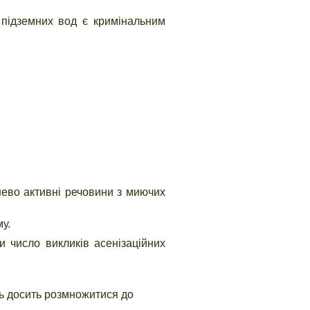
 підземних вод є кримінальним
хнево активні речовини з миючих
у.
и число викликів асенізаційних
уть досить розмножитися до