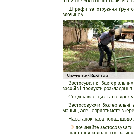
що може болісно позначитися н
Штрафи за отруєння ґрунтов
злочином.
Чистка вигрібної ями
Застосування бактеріальних 
засобів і продукти розкладання,
Сподіваюся, ця стаття допомо
Застосовуючи бактеріальні 
машин, але і сприятимете збереж
Наостанок пара порад щодо 
починайте застосовувати б
настання холодів і не загину