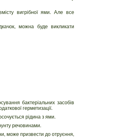
вмісту вигрібної ями. Але все
ідкачок, можна буде викликати
осування бактеріальних засобів
даткової герметизації.
осочується рідина з ями.
рунту речовинами.
ини, може призвести до отруєння,