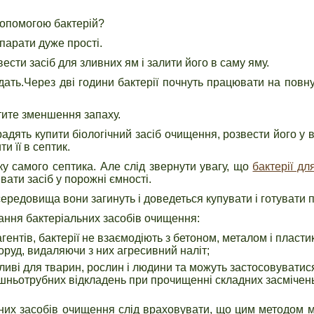
допомогою бактерій?
епарати дуже прості.
ести засіб для зливних ям і залити його в саму яму.
дать.Через дві години бактерії почнуть працювати на повн
тите зменшення запаху.
адять купити біологічний засіб очищення, розвести його у 
и її в септик.
у самого септика. Але слід звернути увагу, що
бактерії дл
вати засіб у порожні ємності.
ередовища вони загинуть і доведеться купувати і готувати 
ання бактеріальних засобів очищення:
еагентів, бактерії не взаємодіють з бетоном, металом і пласт
оруд, видаляючи з них агресивний наліт;
дливі для тварин, рослин і людини та можуть застосовуватис
ішньотрубних відкладень при прочищенні складних засмічен
ьних засобів очищення слід враховувати, що цим методом 