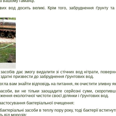
а вашому гаманці.
их вод досить великі. Крім того, забруднення ґрунту та
засобів дає змогу видалити зі стічних вод нітрати, повер
 здатні призвести до забруднення ґрунтових вод.
гла вам знайти відповідь на питання, як очистити зливну ям
засоби, ви не тільки заощадите серйозні суми, скоротивш
ення екологічної чистоти своєї ділянки і ґрунтових вод.
застосування бактеріальної очищення:
актеріальні засоби в теплу пору року, тоді бактерії встигн
ть від морозів;