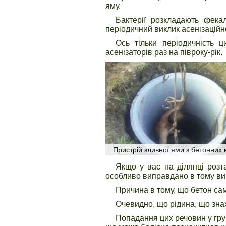
яму.
Бактерії розкладають фека
періодичний виклик асенізаційн
Ось тільки періодичність 
асенізаторів раз на півроку-рік.
Пристрій зливної ями з бетонних 
Якщо у вас на ділянці розт
особливо виправдано в тому вип
Причина в тому, що бетон сам
Очевидно, що рідина, що зна
Попадання цих речовин у грун