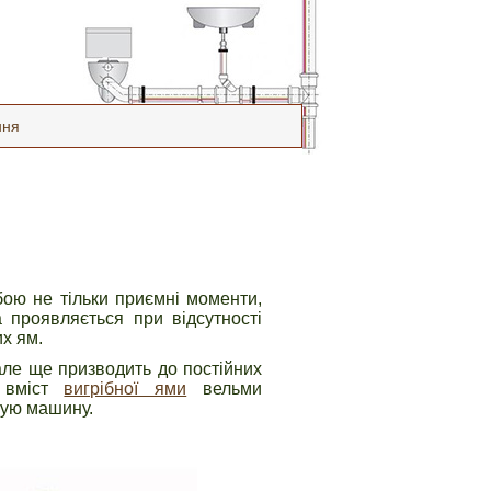
ння
бою не тільки приємні моменти,
 проявляється при відсутності
их ям.
але ще призводить до постійних
и вміст
вигрібної ями
вельми
ную машину.