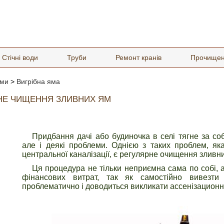
Стічні води
Труби
Ремонт кранів
Прочище
еми
>
Вигрібна яма
ЧНЕ ЧИЩЕННЯ ЗЛИВНИХ ЯМ
Придбання дачі або будиночка в селі тягне за со
але і деякі проблеми. Однією з таких проблем, яка
центральної каналізації, є регулярне очищення зливн
Ця процедура не тільки неприємна сама по собі, 
фінансових витрат, так як самостійно вивезт
проблематично і доводиться викликати ассенізацион