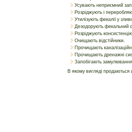
Усувають неприємний запах
Розріджують і переробляют
Утилізують фекалії у злив
Дезодорують фекальний о
Розріджують консистенцію 
Очищають відстійники.
Прочищають каналізаційні
Прочищають дренажні си
Запобігають замулювання д
В якому вигляді продаються ц