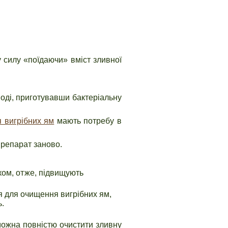
у силу «поїдаючи» вміст зливної
воді, приготувавши бактеріальну
я вигрібних ям
мають потребу в
препарат заново.
иком, отже, підвищують
я для очищення вигрібних ям,
ь.
можна повністю очистити зливну