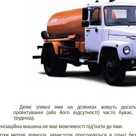
Деякі зливні ями на ділянках живуть досит
проектуванні (або його відсутності) часто буває
труднощі.
нізаційна машина не має можливості під'їхати до ями.
тки метрів довкола, нечистоти просочуються в грунт бе