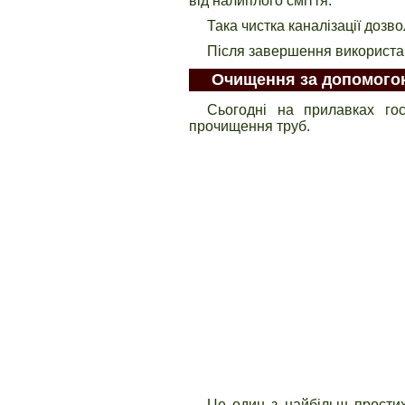
від налиплого сміття.
Така чистка каналізації дозв
Після завершення використан
Очищення за допомогою 
Сьогодні на прилавках го
прочищення труб.
Це один з найбільш простих 