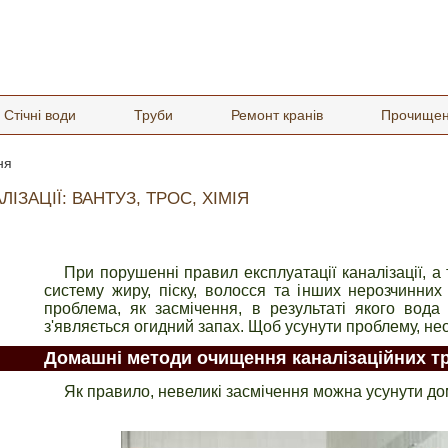
Стічні води
Труби
Ремонт кранів
Прочище
ня
АЦІЇ: ВАНТУЗ, ТРОС, ХІМІЯ
При порушенні правил експлуатації каналізації, а
систему жиру, піску, волосся та інших нерозчинних
проблема, як засмічення, в результаті якого вода
з'являється огидний запах. Щоб усунути проблему, нео
Домашні методи очищення каналізаційних т
Як правило, невеликі засмічення можна усунути д