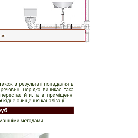
ння
 також в результаті попадання в
 речовин, нерідко виникає така
 перестає йти, а в приміщенні
бхідне очищення каналізації.
руб
омашніми методами.