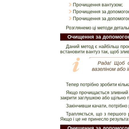
Прочищення вантузом;
Прочищення за допомогою
Прочищення за допомогою 
Розглянемо ці методи деталь
Очищення за допомого
Даний метод є найбільш прос
встановити вантуз так, щоб зли
Рада! Щоб о
вазеліном або
Тепер потрібно зробити кільк
Якщо прочищається зливний о
закрити заглушкою або щільно п
Закінчивши качати, потрібно 
Трапляється, що з першого 
Якщо і це не принесло результа
Очищення за допомого