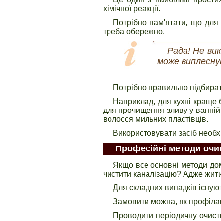
хімічної реакції.
Потрібно пам'ятати, що для 
треба обережно.
Рада! Не вик
може виплесну
Потрібно правильно підбирати
Наприклад, для кухні краще
для прочищення зливу у ванній 
волосся мильних пластівців.
Використовувати засіб необхід
Професійні методи очи
Якщо все основні методи дом
чистити каналізацію? Адже жити
Для складних випадків існую
Замовити можна, як профілакт
Проводити періодичну очистку