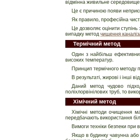
відмінна живильне середовище 
Це є причиною появи неприємн
Як правило, професійна чист
Це дозволяє оцінити ступінь 
випадку метод
чищення каналіз
Термічний метод
Один з найбільш ефективних
високих температур.
Принцип термічного методу по
В результаті, жирові і інші в
Даний метод чудово підхо
поліхлорвінілових труб, то вик
Хімічний метод
Хімічні методи очищення ма
передбачають використання біл
Вимоги техніки безпеки при 
Якщо в будинку чавунна або 