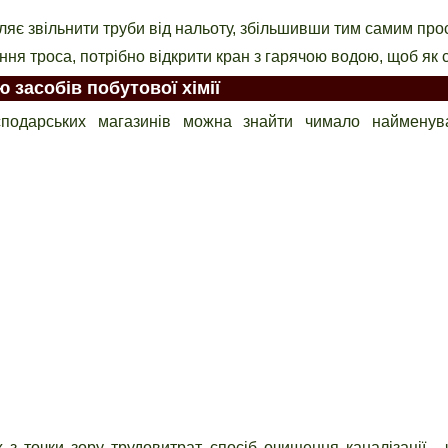
оляє звільнити труби від нальоту, збільшивши тим самим прос
ня троса, потрібно відкрити кран з гарячою водою, щоб як 
засобів побутової хімії
сподарських магазинів можна знайти чимало найменува
з точки зору трудовитрат спосіб очищення каналізації - 