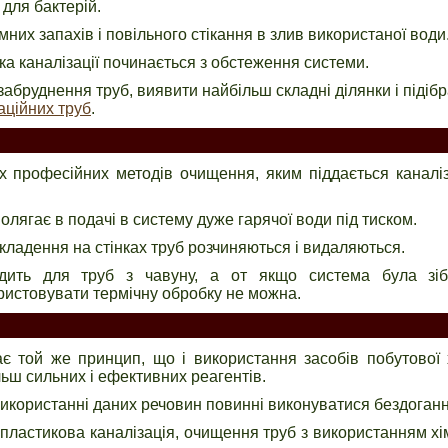
для бактерій.
их запахів і повільного стікання в злив використаної води
ка каналізації починається з обстеження системи.
забруднення труб, виявити найбільш складні ділянки і підіб
аційних труб
.
 професійних методів очищення, яким піддається каналі
лягає в подачі в систему дуже гарячої води під тиском.
ідкладення на стінках труб розчиняються і видаляються.
дить для труб з чавуну, а от якщо система була зіб
ористовувати термічну обробку не можна.
є той же принцип, що і використання засобів побутової 
ьш сильних і ефективних реагентів.
використанні даних речовин повинні виконуватися бездоганн
пластикова каналізація, очищення труб з використанням хі