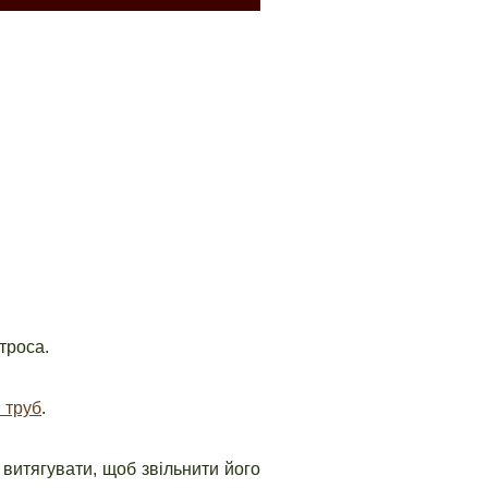
троса.
 труб
.
о витягувати, щоб звільнити його