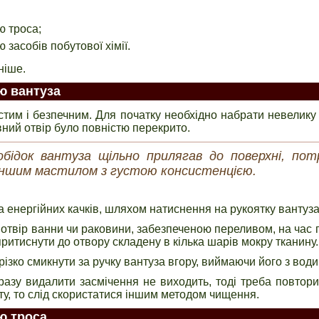
 троса;
засобів побутової хімії.
ніше.
ю вантуза
тим і безпечним. Для початку необхідно набрати невелику к
вний отвір було повністю перекрито.
бідок вантуза щільно прилягав до поверхні, по
 іншим мастилом з густою консистенцією.
а енергійних качків, шляхом натиснення на рукоятку вантуза
твір ванни чи раковини, забезпеченою переливом, на час п
ритиснути до отвору складену в кілька шарів мокру тканину.
різко смикнути за ручку вантуза вгору, виймаючи його з води
разу видалити засмічення не виходить, тоді треба повтор
ту, то слід скористатися іншим методом чищення.
ю троса