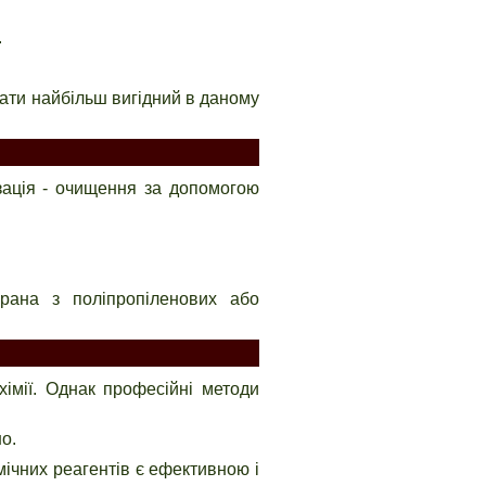
.
рати найбільш вигідний в даному
зація - очищення за допомогою
рана з поліпропіленових або
хімії. Однак професійні методи
о.
мічних реагентів є ефективною і