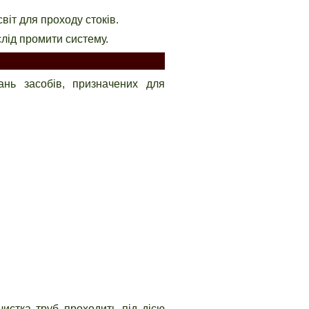
віт для проходу стоків.
слід промити систему.
нь засобів, призначених для
чистка труб проходить під дією