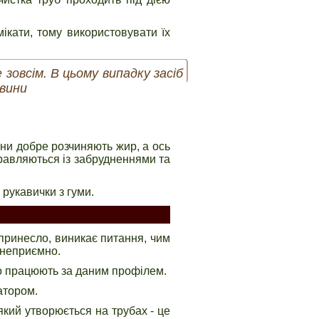
мікати, тому використовувати їх
 зовсім. В цьому випадку засіб
овини
 вони добре розчиняють жир, а ось
правляються із забрудненнями та
 рукавички з гуми.
принесло, виникає питання, чим
 неприємно.
що працюють за даним профілем.
атором.
який утворюється на трубах - це