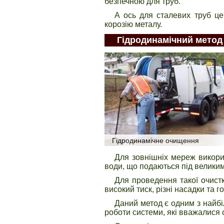
безпечною для труб.
А ось для сталевих труб це
корозію металу.
Гідродинамічний метод
Гідродинамічне очищення
Для зовнішніх мереж викори
води, що подаються під великим
Для проведення такої очистк
високий тиск, різні насадки та г
Даний метод є одним з найбі
роботи системи, які вважалися 