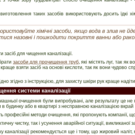
виготовлення таких засобів використовують досить їдкі хі
ористовуйте хімічні засоби, якщо вода в злив не йде
тися назовні і пошкодити покриття ванни або рак
 засіб для чищення каналізації.
 брати
засоби для прочищення труб
, які містять луг, так як
краще взяти засіб на основі кислоти, так як вони чудово с
но згідно з інструкцією, для захисту шкіри рук краще надіти
щення системи каналізації
ашньої очищення були випробувані, але результату це не 
 в будинку або в квартирі з несправною каналізацією вкрай
ть професійні методи очищення, які пропонують компанії, 
ичну чистку, так і усунення аварійної ситуації, викликаної з
 каналізації рекомендується ще і тому, що жировий наліт, 