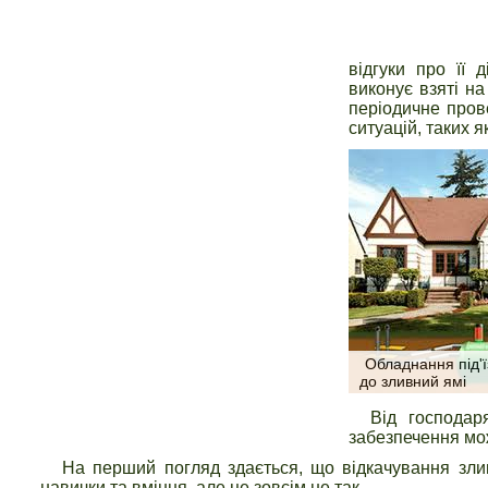
відгуки про її д
виконує взяті н
періодичне пров
ситуацій, таких я
Обладнання під'ї
до зливний ямі
Від господар
забезпечення мож
На перший погляд здається, що відкачування злив
навички та вміння, але це зовсім не так.