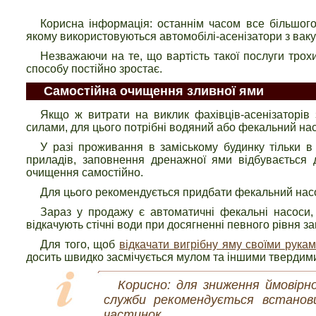
Корисна інформація: останнім часом все більшо
якому використовуються автомобілі-асенізатори з ва
Незважаючи на те, що вартість такої послуги трохи
способу постійно зростає.
Самостійна очищення зливної ями
Якщо ж витрати на виклик фахівців-асенізаторів
силами, для цього потрібні водяний або фекальний насо
У разі проживання в заміському будинку тільки в 
приладів, заповнення дренажної ями відбувається 
очищення самостійно.
Для цього рекомендується придбати фекальний насос
Зараз у продажу є автоматичні фекальні насоси, 
відкачують стічні води при досягненні певного рівня з
Для того, щоб
відкачати вигрібну яму своїми рука
досить швидко засмічується мулом та іншими твердими
Корисно: для зниження ймовірно
служби рекомендується встанов
частинок.