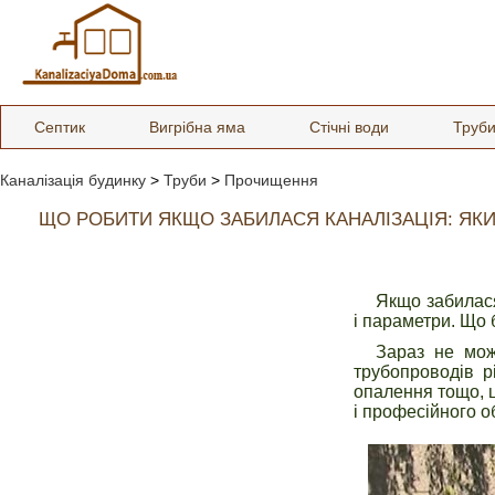
Септик
Вигрібна яма
Стічні води
Труб
Каналізація будинку
>
Труби
>
Прочищення
ЩО РОБИТИ ЯКЩО ЗАБИЛАСЯ КАНАЛІЗАЦІЯ: ЯК
Якщо забилася
і параметри. Що б
Зараз не мож
трубопроводів р
опалення тощо, ц
і професійного о