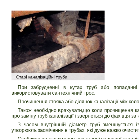
Старі каналізаційні труби
При забрудненні в кутах труб або попаданні ч
використовувати сантехнічний трос.
Прочищення стояка або ділянок каналізації між коло
Також необхідно врахувати,що коли прочищення ка
про заміну труб каналізації і звернеться до фахівця за
З часом внутрішній діаметр труб зменшується із
утворюють засмічення в трубах, які дуже важко очистит
Особливо це характерно для старої чавунної каналі