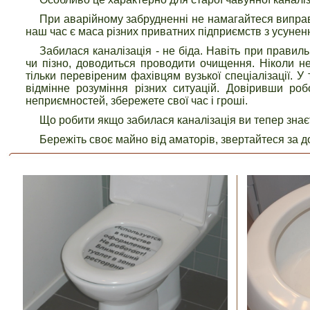
При аварійному забрудненні не намагайтеся виправ
наш час є маса різних приватних підприємств з усунен
Забилася каналізація - не біда. Навіть при правиль
чи пізно, доводиться проводити очищення. Ніколи не
тільки перевіреним фахівцям вузької спеціалізації. У
відмінне розуміння різних ситуацій. Довіривши ро
неприємностей, збережете свої час і гроші.
Що робити якщо забилася каналізація ви тепер знаєте
Бережіть своє майно від аматорів, звертайтеся за 