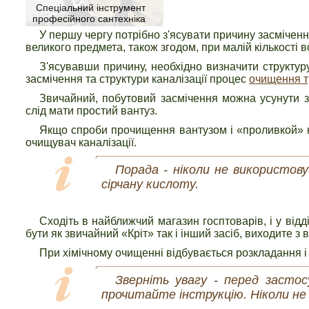
Спеціальний інструмент
професійного сантехніка
У першу чергу потрібно з'ясувати причину засміченн
великого предмета, також згодом, при малій кількості 
З'ясувавши причину, необхідно визначити структуру
засмічення та структури каналізації процес
очищення т
Звичайний, побутовий засмічення можна усунути 
слід мати простий вантуз.
Якщо спроби прочищення вантузом і «проливкой» к
очищувач каналізації.
Порада - ніколи не використов
сірчану кислоту.
Сходіть в найближчий магазин госптоварів, і у відді
бути як звичайний «Кріт» так і інший засіб, виходите з
При хімічному очищенні відбувається розкладання і 
Зверніть увагу - перед застос
прочитайте інструкцію. Ніколи не